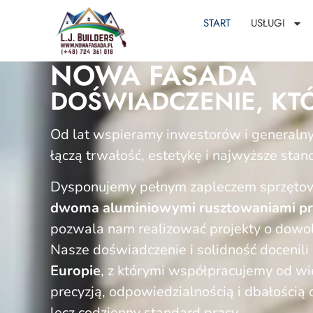
START
USŁUGI
NOWA FASADA
DOŚWIADCZENIE, KTÓ
Od lat wspieramy inwestorów i generaln
łączą trwałość, estetykę i najwyższe stan
Dysponujemy pełnym zapleczem sprzęt
dwoma aluminiowymi rusztowaniami pr
pozwala nam realizować projekty o dowolne
Nasze doświadczenie i solidność docenili
Europie
, z którymi współpracujemy od wi
precyzją, odpowiedzialnością i dbałością o
lecz codzienny standard pracy.