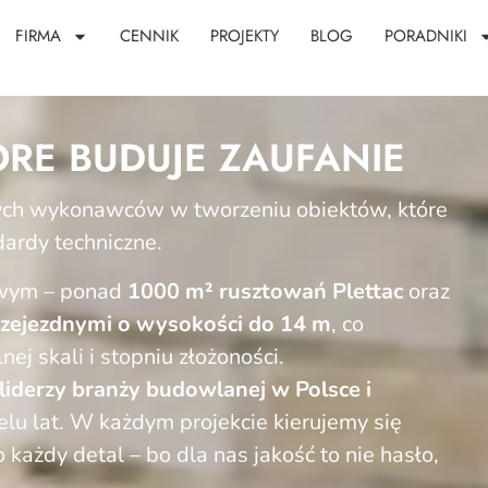
FIRMA
CENNIK
PROJEKTY
BLOG
PORADNIKI
RE BUDUJE ZAUFANIE
ych wykonawców w tworzeniu obiektów, które
dardy techniczne.
owym – ponad
1000 m² rusztowań Plettac
oraz
zejezdnymi o wysokości do 14 m
, co
j skali i stopniu złożoności.
liderzy branży budowlanej w Polsce i
elu lat. W każdym projekcie kierujemy się
 każdy detal – bo dla nas jakość to nie hasło,