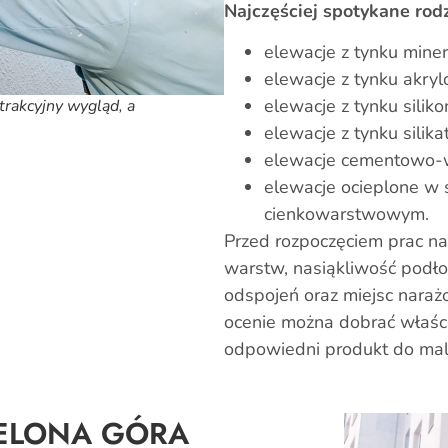
Najczęściej spotykane rodz
elewacje z tynku mine
elewacje z tynku akry
elewacje z tynku silik
rakcyjny wygląd, a
elewacje z tynku silik
elewacje cementowo-
elewacje ocieplone w 
cienkowarstwowym.
Przed rozpoczęciem prac na
warstw, nasiąkliwość podło
odspojeń oraz miejsc narażo
ocenie można dobrać właśc
odpowiedni produkt do ma
IELONA GÓRA