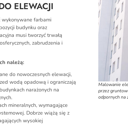
 DO ELEWACJI
yć wykonywane farbami
ozycji budynku oraz
cyjna musi tworzyć trwałą
sferycznych, zabrudzenia i
ch należą:
ane do nowoczesnych elewacji,
rzed wodą opadową i ograniczają
Malowanie ele
 budynkach narażonych na
przez gruntowa
nych.
odpornych na
ach mineralnych, wymagające
ystemowej. Dobrze wiążą się z
agających wysokiej