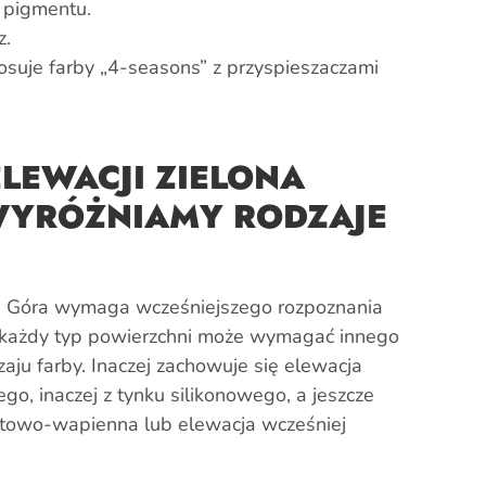
u pigmentu.
z.
osuje farby „4-seasons” z przyspieszaczami
LEWACJI ZIELONA
WYRÓŻNIAMY RODZAJE
a Góra wymaga wcześniejszego rozpoznania
ż każdy typ powierzchni może wymagać innego
aju farby. Inaczej zachowuje się elewacja
o, inaczej z tynku silikonowego, a jeszcze
ntowo-wapienna lub elewacja wcześniej