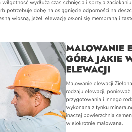
wilgotność wydłuża czas schnięcia i sprzyja zaciekani
rb potrzebuje dobę na osiągnięcie odporności na deszc
sną wiosną, jeżeli elewację osłoni się membraną i zast
MALOWANIE E
GÓRA JAKIE 
ELEWACJI
Malowanie elewacji Zielon
rodzaju elewacji, poniewa
przygotowania i innego rodz
wykonana z tynku mineralneg
inaczej powierzchnia ceme
wielokrotnie malowana.