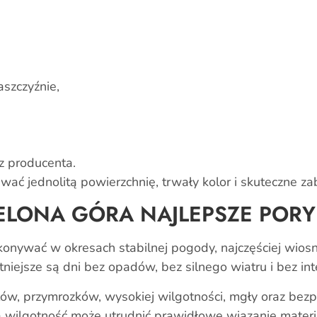
aszczyźnie,
z producenta.
ać jednolitą powierzchnię, trwały kolor i skuteczne za
IELONA GÓRA NAJLEPSZE POR
konywać w okresach stabilnej pogody, najczęściej wios
tniejsze są dni bez opadów, bez silnego wiatru i bez i
łów, przymrozków, wysokiej wilgotności, mgły oraz bez
a wilgotność może utrudnić prawidłowe wiązanie materi