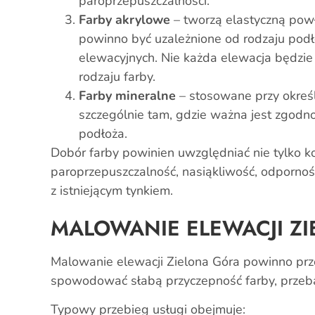
paroprzepuszczalności.
Farby akrylowe
– tworzą elastyczną powł
powinno być uzależnione od rodzaju podł
elewacyjnych. Nie każda elewacja będzi
rodzaju farby.
Farby mineralne
– stosowane przy okreś
szczególnie tam, gdzie ważna jest zgodn
podłoża.
Dobór farby powinien uwzględniać nie tylko ko
paroprzepuszczalność, nasiąkliwość, odporno
z istniejącym tynkiem.
MALOWANIE ELEWACJI Z
Malowanie elewacji Zielona Góra powinno prze
spowodować słabą przyczepność farby, przeba
Typowy przebieg usługi obejmuje: