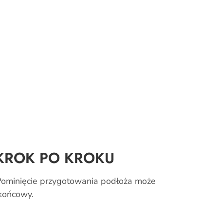
 KROK PO KROKU
 Pominięcie przygotowania podłoża może
 końcowy.