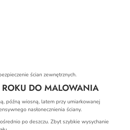
bezpieczenie ścian zewnętrznych.
Y ROKU DO MALOWANIA
ną, późną wiosną, latem przy umiarkowanej
ntensywnego nasłonecznienia ściany.
pośrednio po deszczu. Zbyt szybkie wysychanie
ału.