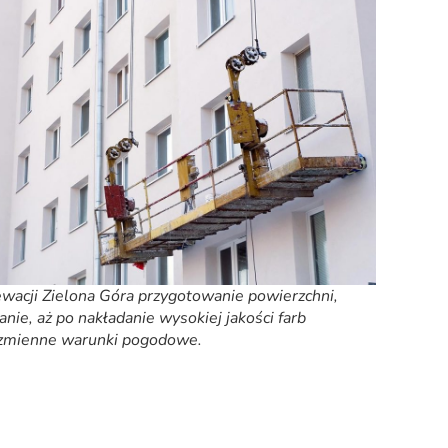
wacji Zielona Góra przygotowanie powierzchni,
nie, aż po nakładanie wysokiej jakości farb
 zmienne warunki pogodowe.