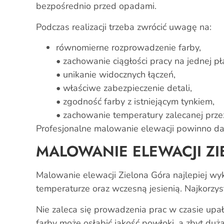
bezpośrednio przed opadami.
Podczas realizacji trzeba zwrócić uwagę na:
równomierne rozprowadzenie farby,
• zachowanie ciągłości pracy na jednej pł
• unikanie widocznych łączeń,
• właściwe zabezpieczenie detali,
• zgodność farby z istniejącym tynkiem,
• zachowanie temperatury zalecanej prze
Profesjonalne malowanie elewacji powinno daw
MALOWANIE ELEWACJI Z
Malowanie elewacji Zielona Góra najlepiej wy
temperaturze oraz wczesną jesienią. Najkorzys
Nie zaleca się prowadzenia prac w czasie upa
farby może osłabić jakość powłoki, a zbyt duż