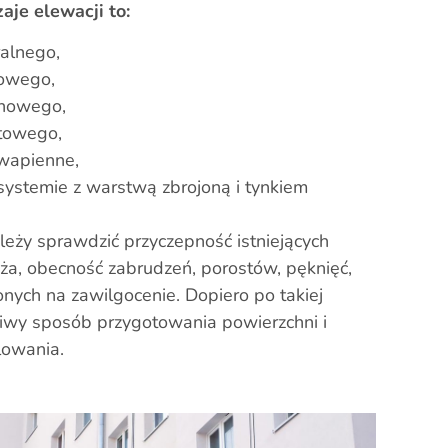
aje elewacji to:
ralnego,
lowego,
onowego,
atowego,
wapienne,
systemie z warstwą zbrojoną i tynkiem
leży sprawdzić przyczepność istniejących
ża, obecność zabrudzeń, porostów, pęknięć,
nych na zawilgocenie. Dopiero po takiej
iwy sposób przygotowania powierzchni i
lowania.