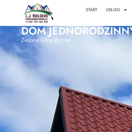
START
USŁUGI
DOM JEDNORODZINN
Zielona Góra, Polska